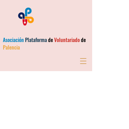
Asociación
Plataforma
de
Voluntariado
de
Palencia
Bienvenido a la
Plataforma de
Voluntariado de
Palencia
“No solo reconozcas a los
voluntarios, invierta en ellos y en ti