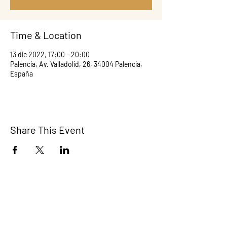
Time & Location
13 dic 2022, 17:00 – 20:00
Palencia, Av. Valladolid, 26, 34004 Palencia,
España
Share This Event
Este sitio web utiliza cookies propias con
fines técnicos. No recaba ni cede datos
personales de los usuarios sin su