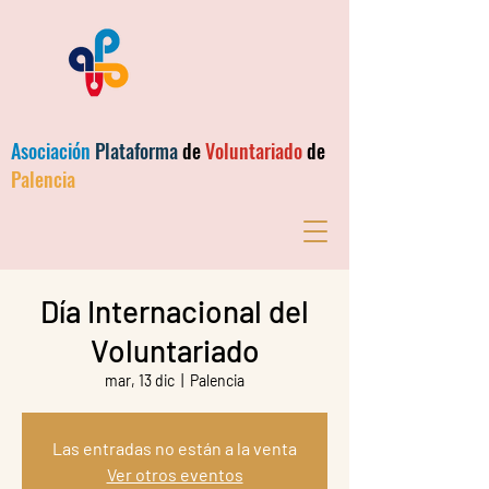
Asociación
Plataforma
de
Voluntariado
de
Palencia
Día Internacional del
Voluntariado
mar, 13 dic
  |  
Palencia
Las entradas no están a la venta
Ver otros eventos