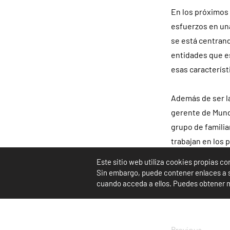
En los próximos 
esfuerzos en una
se está centran
entidades que e
esas caracterís
Además de ser la
gerente de Mundo
grupo de familia
trabajan en los 
Generalmente su
Este sitio web utiliza cookies propias c
quieren ampliar 
Sin embargo, puede contener enlaces a si
cuando acceda a ellos. Puedes obtener m
Blanco.
Previous