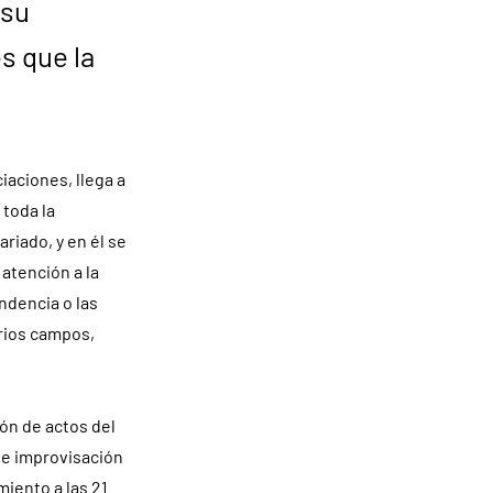
 su
s que la
iaciones, llega a
 toda la
riado, y en él se
atención a la
endencia o las
rios campos,
lón de actos del
 de improvisación
miento a las 21