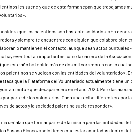
alentinos les suene y que de esta forma sepan que trabajamos mu
voluntarios».
nsidera que los palentinos son bastante solidarios. «En general
radora y siempre te encuentras con alguien que colabore bien c
olaboran o mantienen el contacto, aunque sean actos puntuales»
ho hay eventos tan importantes como la carrera de la Asociació
 que este año ha tenido más de dos mil corredores con lo cual s
los palentinos se vuelcan con las entidades del voluntariado». E
staca que la Plataforma del Voluntariado actualmente tiene un 
 Ayuntamiento «que desaparecerá en el año 2020. Pero las asocia
 por parte de los voluntarios. Cada una recibe diferentes aport
vés de actos y la sociedad palentina suele responder».
rma señalan que formar parte de la misma para las entidades del
dica Susana Blanco, «solo tienen que estar apuntados dentro del 