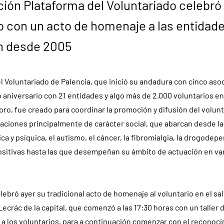
ión Plataforma del Voluntariado celebró
o con un acto de homenaje a las entidade
n desde 2005
l Voluntariado de Palencia, que inició su andadura con cinco asoc
aniversario con 21 entidades y algo más de 2.000 voluntarios en
foro, fue creado para coordinar la promoción y difusión del volunta
aciones principalmente de carácter social, que abarcan desde la 
ca y psíquica, el autismo, el cáncer, la fibromialgia, la drogodep
sitivas hasta las que desempeñan su ámbito de actuación en va
lebró ayer su tradicional acto de homenaje al voluntario en el sa
Lecrác de la capital, que comenzó a las 17:30 horas con un taller
 a los voluntarios, para a continuación comenzar con el reconoci