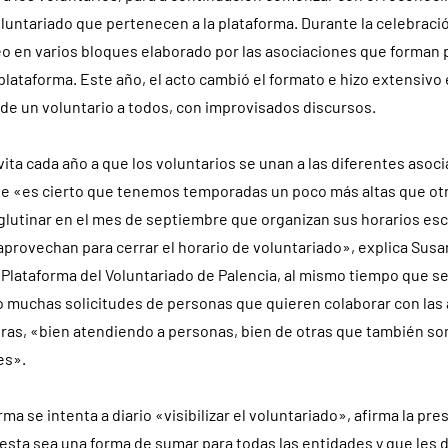
luntariado que pertenecen a la plataforma. Durante la celebració
o en varios bloques elaborado por las asociaciones que forman p
 plataforma. Este año, el acto cambió el formato e hizo extensivo 
de un voluntario a todos, con improvisados discursos.
vita cada año a que los voluntarios se unan a las diferentes asoci
ue «es cierto que tenemos temporadas un poco más altas que otr
glutinar en el mes de septiembre que organizan sus horarios esc
 aprovechan para cerrar el horario de voluntariado», explica Susa
 Plataforma del Voluntariado de Palencia, al mismo tiempo que s
o muchas solicitudes de personas que quieren colaborar con las
ras, «bien atendiendo a personas, bien de otras que también so
es».
ma se intenta a diario «visibilizar el voluntariado», afirma la pre
ta sea una forma de sumar para todas las entidades y que les d