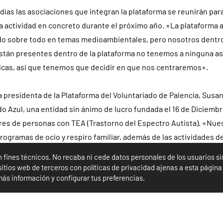
días las asociaciones que integran la plataforma se reunirán par
 actividad en concreto durante el próximo año. «La plataforma a
do sobre todo en temas medioambientales, pero nosotros dentro 
stán presentes dentro de la plataforma no tenemos a ninguna a
ticas, así que tenemos que decidir en que nos centraremos».
 presidenta de la Plataforma del Voluntariado de Palencia, Susan
 Azul, una entidad sin ánimo de lucro fundada el 16 de Diciembr
res de personas con TEA (Trastorno del Espectro Autista). «Nue
programas de ocio y respiro familiar, además de las actividades d
elen ser personas jóvenes, muchos de ellos estudiantes de una
on fines técnicos. No recaba ni cede datos personales de los usuarios s
horizontes y a los que el trabajo como voluntarios les reconforta
tios web de terceros con políticas de privacidad ajenas a esta página 
ás información y configurar tus preferencias.