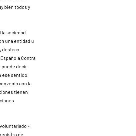
y bien todos y
 la sociedad
on una entidad u
, destaca
n Española Contra
e puede decir
n ese sentido,
convenio con la
ciones tienen
aciones
 voluntariado «
registro de