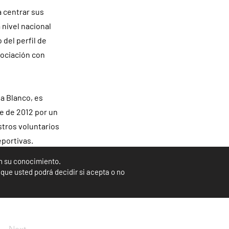
a centrar sus
 nivel nacional
del perfil de
sociación con
a Blanco, es
e de 2012 por un
stros voluntarios
eportivas.
 carrera, que
in su conocimiento.
», concluye
que usted podrá decidir si acepta o no
Next