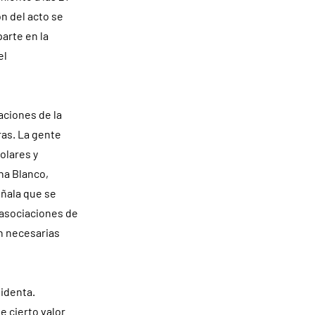
n del acto se
arte en la
el
aciones de la
as. La gente
olares y
na Blanco,
eñala que se
 asociaciones de
n necesarias
sidenta.
e cierto valor