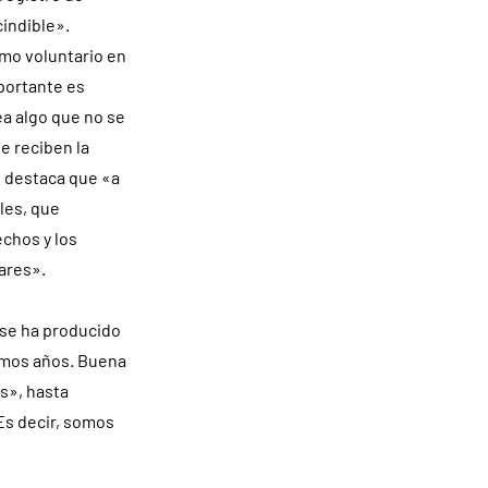
cindible».
omo voluntario en
portante es
a algo que no se
e reciben la
e destaca que «a
ales, que
echos y los
ares».
 se ha producido
timos años. Buena
s», hasta
Es decir, somos