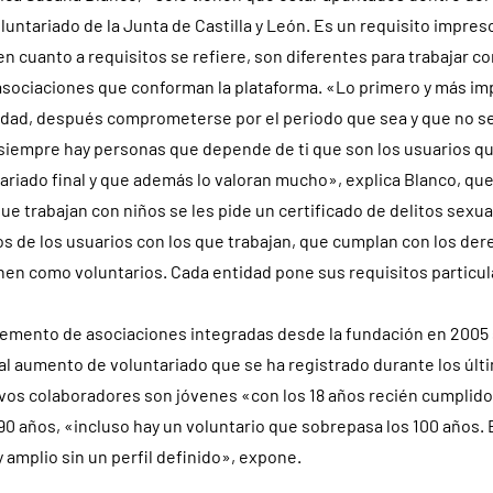
luntariado de la Junta de Castilla y León. Es un requisito impres
n cuanto a requisitos se refiere, son diferentes para trabajar c
 asociaciones que conforman la plataforma. «Lo primero y más im
lidad, después comprometerse por el periodo que sea y que no se
siempre hay personas que depende de ti que son los usuarios qu
ariado final y que además lo valoran mucho», explica Blanco, qu
que trabajan con niños se les pide un certificado de delitos sexu
os de los usuarios con los que trabajan, que cumplan con los der
nen como voluntarios. Cada entidad pone sus requisitos particul
cremento de asociaciones integradas desde la fundación en 2005
al aumento de voluntariado que se ha registrado durante los úl
evos colaboradores son jóvenes «con los 18 años recién cumplido
90 años, «incluso hay un voluntario que sobrepasa los 100 años. 
 amplio sin un perfil definido», expone.