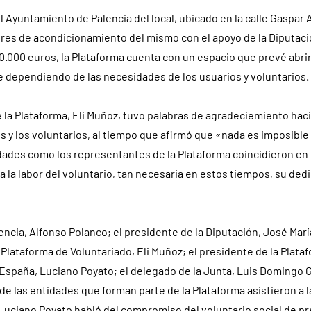
el Ayuntamiento de Palencia del local, ubicado en la calle Gaspar A
res de acondicionamiento del mismo con el apoyo de la Diputaci
0.000 euros, la Plataforma cuenta con un espacio que prevé abri
 dependiendo de las necesidades de los usuarios y voluntarios.
 la Plataforma, Eli Muñoz, tuvo palabras de agradeciemiento haci
 y los voluntarios, al tiempo que afirmó que «nada es imposible
dades como los representantes de la Plataforma coincidieron en 
 la labor del voluntario, tan necesaria en estos tiempos, su dedi
lencia, Alfonso Polanco; el presidente de la Diputación, José Mar
 Plataforma de Voluntariado, Eli Muñoz; el presidente de la Plata
España, Luciano Poyato; el delegado de la Junta, Luis Domingo G
e las entidades que forman parte de la Plataforma asistieron a 
 Luciano Poyato habló del compromiso del voluntario social de pr