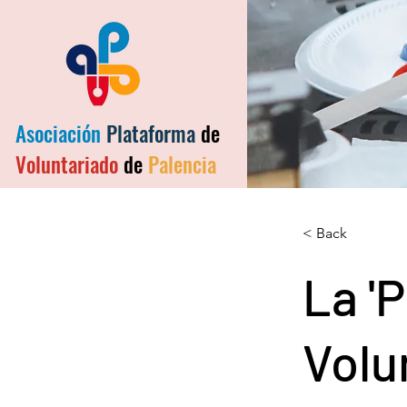
Asociación
Plataforma
de
Voluntariado
de
Palencia
< Back
La '
Volu