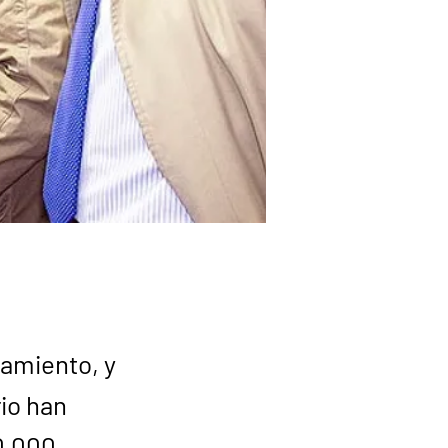
tamiento, y
rio han
10.000