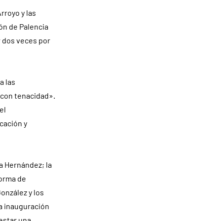
rroyo y las
ón de Palencia
r dos veces por
a las
 con tenacidad».
el
cación y
ía Hernández; la
forma de
onzález y los
la inauguración
estar una