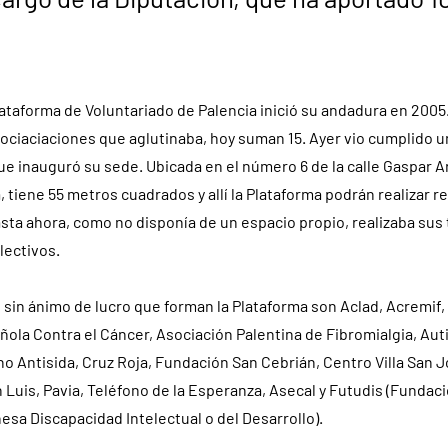
ataforma de Voluntariado de Palencia inició su andadura en 2005
sociaciaciones que aglutinaba, hoy suman 15. Ayer vio cumplido 
que inauguró su sede. Ubicada en el número 6 de la calle Gaspar A
a, tiene 55 metros cuadrados y allí la Plataforma podrán realizar 
asta ahora, como no disponía de un espacio propio, realizaba sus 
lectivos.
 sin ánimo de lucro que forman la Plataforma son Aclad, Acremif
ola Contra el Cáncer, Asociación Palentina de Fibromialgia, Aut
 Antisida, Cruz Roja, Fundación San Cebrián, Centro Villa San J
 Luis, Pavia, Teléfono de la Esperanza, Asecal y Futudis (Fundac
sa Discapacidad Intelectual o del Desarrollo).