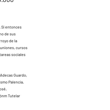
. Si entonces
uno de sus
rroyo de la
reuniones, cursos
tareas sociales
, Adecas Guardo,
ismo Palencia,
osé,
iónm Tutelar